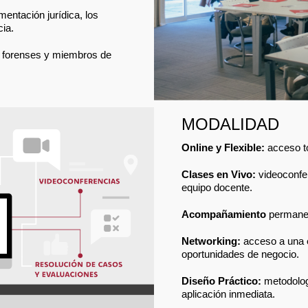
entación jurídica, los
cia.
s forenses y miembros de
MODALIDAD
Online y Flexible:
acceso to
Clases en Vivo:
videoconfer
equipo docente.
Acompañamiento
permanen
Networking:
acceso a una
oportunidades de negocio.
Diseño Práctico:
metodolog
aplicación inmediata.