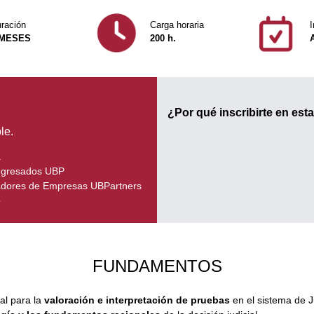
ración
Carga horaria
I
 MESES
200 h.
¿Por qué inscribirte en est
le.
a
 egresados UBP
adores de Empresas UBPartners
o
FUNDAMENTOS
ial para la
valoración e interpretación de pruebas
en el sistema de J