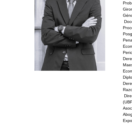
Prob
Giro
Géno
Doce
Proc
Posg
Pena
Econ
Peri
Dere
Maes
Econ
Dipl
Dere
Razo
Dire
(UBP
Asoc
Abog
Expo