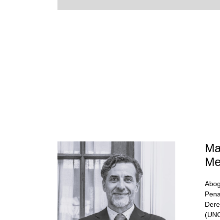
Ma
Me
Abog
Pena
Dere
(UNC