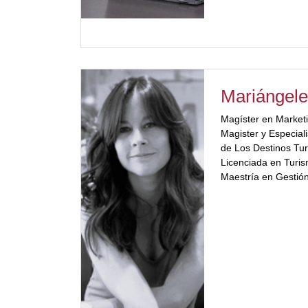
Mariángel
Magíster en Market
Magister y Especiali
de Los Destinos Tu
Licenciada en Turis
Maestría en Gestión
de acreditación). Es
Ágiles. (PM4R Exper
Banco Interamerican
Fundadora y Directo
Asesoramiento Turíst
Ex Directora de Pro