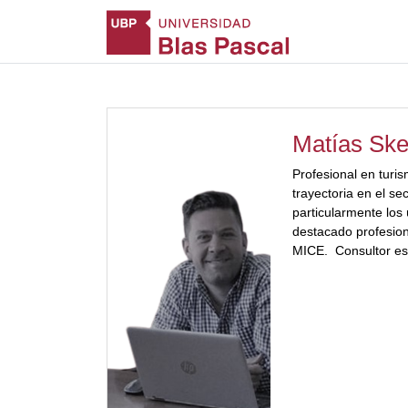
Matías Ske
Profesional en turi
trayectoria en el sec
particularmente los
destacado profesio
MICE. Consultor es
Reuniones y en Mar
Turísticos Licencia
de Morón. Actualme
comercial del Centr