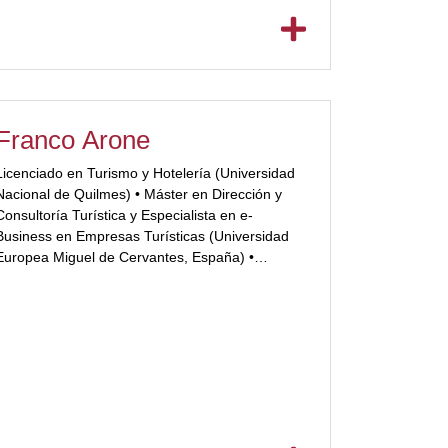
Franco Arone
Licenciado en Turismo y Hotelería (Universidad
Nacional de Quilmes) • Máster en Dirección y
Consultoría Turística y Especialista en e-
Business en Empresas Turísticas (Universidad
Europea Miguel de Cervantes, España) •
Formación en Relaciones Internacionales y
Política Exterior (Universidad Nacional de
Quilmes) • Posgrado como Gestor Ejecutivo en
Gobierno y Turismo (Universidad Católica
Argentina – Ministerio […]