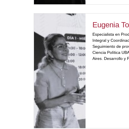
Eugenia Tor
Especialista en Pro
Integral y Coordina
Seguimiento de pro
Ciencia Política UB
Aires. Desarrollo y
en Messe Frankfurt
capacitación y desar
AOCA. Promoción Tu
Mercados Sudameri
INPROTUR (Institut