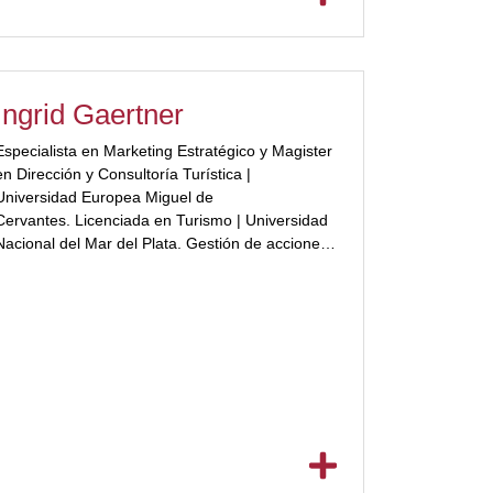
Ingrid Gaertner
Especialista en Marketing Estratégico y Magister
en Dirección y Consultoría Turística |
Universidad Europea Miguel de
Cervantes. Licenciada en Turismo | Universidad
Nacional del Mar del Plata. Gestión de acciones
de promoción directa e indirecta para el
posicionamiento de marca de destinos. Jefe del
Departamento Marketing del Ente Municipal del
Turismo y Cultura de Mar del Plata, […]