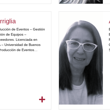
riglia
ducción de Eventos – Gestión
ción de Equipos –
veedores. Licenciada en
A – Universidad de Buenos
 Producción de Eventos
 Argentina. Equipo de
rollo Institucional –
rística: Ex Coordinación de
canos y Producto MICE en
o Nacional de […]