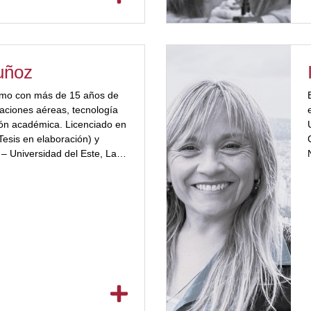
uñoz
ismo con más de 15 años de
aciones aéreas, tecnología
ión académica. Licenciado en
Tesis en elaboración) y
– Universidad del Este, La
 de Operaciones Aéreas en
sta en Marketing Digital.
ikit, Fantur y UXTour,
a la consultoría digital, la
[…]