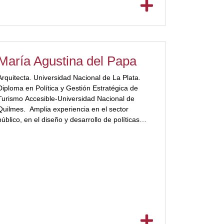
María Agustina del Papa
Arquitecta. Universidad Nacional de La Plata.
Diploma en Política y Gestión Estratégica de
Turismo Accesible-Universidad Nacional de
Quilmes. Amplia experiencia en el sector
público, en el diseño y desarrollo de políticas
públicas en turismo inclusivo, en organismos
relacionados con el turismo, arquitectura y
accesibilidad. Miembro del Comité Técnico 228
para la Norma Internacional de Turismo […]