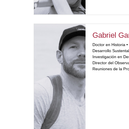
Gabriel Ga
Doctor en Historia 
Desarrollo Sustentab
Investigación en De
Director del Observ
Reuniones de la Pr
Fue Investigador p
y Fulbright–
CFI Visiting Scholar
Docente universitar
Turismo, Geografía 
[…]