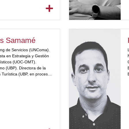
es Samamé
ing de Servicios (UNComa).
sta en Estrategia y Gestión
rísticos (UOC-OMT).
mo (UBP). Directora de la
 Turística (UBP, en proceso
pecialista en Proyectos
t Certifícate. DoingGlobal y
o de Desarrollo).
ra de la Consultora Philia,
ico Integral.
ductos Turísticos […]