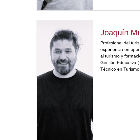
Joaquín M
Profesional del tur
experiencia en oper
al turismo y formac
Gestión Educativa (
Técnico en Turismo 
Plata. Responsable
AERO SRL. Especiali
Responsable de RUb
proyectos orientados 
profesionalización 