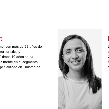
t
smo, con más de 25 años de
tor turístico y
 últimos 10 años se ha
nalmente en el segmento
pecializado en Turismo de
keting de Destinos
do en Turismo – Universidad
nte a cargo del área
o de […]