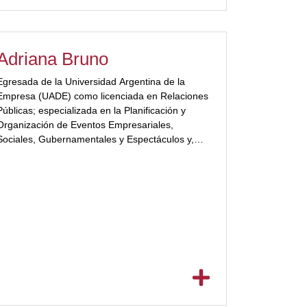
Adriana Bruno
Egresada de la Universidad Argentina de la
Empresa (UADE) como licenciada en Relaciones
Públicas; especializada en la Planificación y
Organización de Eventos Empresariales,
Sociales, Gubernamentales y Espectáculos y,
para complementar su desarrollo profesional, se
formó en la dirección técnica de iluminación,
video, sonido, escenografía, montaje técnico,
producción gráfica, edición editorial y ceremonial
y protocolo. A […]