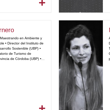
rnero
• Maestrando en Ambiente y
le • Director del Instituto de
sarrollo Sostenible (UBP) •
atorio de Turismo de
ovincia de Córdoba (UBP) •
osdoctoral CONICET
 (Stanford University) •
io de grado y posgrado en
y Ambiente • Especialista en