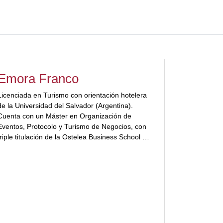
Emora Franco
Licenciada en Turismo con orientación hotelera
de la Universidad del Salvador (Argentina).
Cuenta con un Máster en Organización de
Eventos, Protocolo y Turismo de Negocios, con
triple titulación de la Ostelea Business School de
Barcelona, EAE Business School y la
Universidad de Lérida (España). Directora y
fundadora de la consultora the MICE Factory,
especializada en el turismo de reuniones y
negocios en América Latina […]