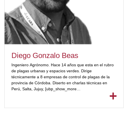
Diego Gonzalo Beas
Ingeniero Agrónomo. Hace 14 años que esta en el rubro
de plagas urbanas y espacios verdes. Dirige
técnicamente a 8 empresas de control de plagas de la
provincia de Córdoba. Diserto en charlas técnicas en
Perú, Salta, Jujuy, [ubp_show_more
color="#a3223a"]Mendoza, Tucumán, San juan, etc.
Tiene una distribuidora de productos para el rubro con 8
años de antigüedad, donde se asesora en forma continua
a todos sus clientes.[/ubp_show_more]