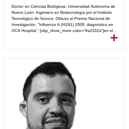
Doctor en Ciencias Biológicas, Universidad Autónoma de
Nuevo León. Ingeniero en Biotecnología por el Instituto
Tecnológico de Sonora. Obtuvo el Premio Nacional de
Investigación, “Influenza A (H1N1) 2009, diagnóstico en
OCA Hospital.” [ubp_show_more color="#a2332a"]en el X
Congreso Nacional de Química Clínica y Medicina de
Laboratorio” ExpoLab, Monterrey. Tiene experiencia en
laboratorio BSL2 y BSL3 de primer nivel, además de
manejo responsable de animales para laboratorio de
bioseguridad nivel 2 y 3 en la Universidad De Texas
Medical Branch, en Galveston, Texas, USA. Participó en
publicaciones como “Zika Virus in Salivary Glands of Five
Different Species of Wild-Caught Mosquitoes from
Mexico” en 2018; “Brief Description of: Zika Virus” en
2016.[/ubp_show_more]