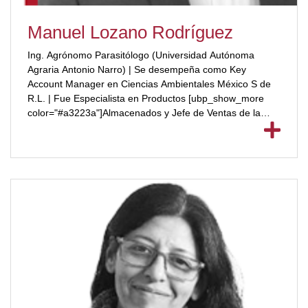
Manuel Lozano Rodríguez
Ing. Agrónomo Parasitólogo (Universidad Autónoma
Agraria Antonio Narro) | Se desempeña como Key
Account Manager en Ciencias Ambientales México S de
R.L. | Fue Especialista en Productos [ubp_show_more
color="#a3223a"]Almacenados y Jefe de Ventas de la
Región en Bayer de México; Jefe de Ventas Región
Noreste en Aventis Crop Science México Salud
Ambiental.[/ubp_show_more]