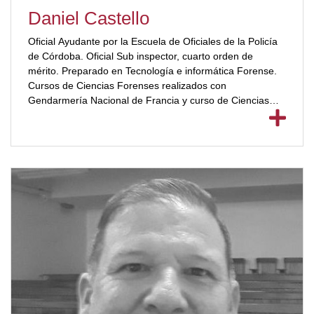
Daniel Castello
Oficial Ayudante por la Escuela de Oficiales de la Policía
de Córdoba. Oficial Sub inspector, cuarto orden de
mérito. Preparado en Tecnología e informática Forense.
Cursos de Ciencias Forenses realizados con
Gendarmería Nacional de Francia y curso de Ciencias
Forenses con[ubp_show_more color="#a2332a"] técnicos
del FBI y con BKA (Agencia Federal de Investigación
Policial) de Alemania. Docente en Diplomatura de
Criminalística en la Universidad Siglo 21. Encargado de la
formación de agentes policiales en Preservación y
Abordaje del Lugar del Hecho en la provincia de Córdoba.
Fue integrante del Instituto de Formación e Investigación;
de Sección Huellas y Rastros; Coordinador General y de
las Secciones de Policía Judicial. [/ubp_show_more]