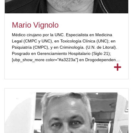
Mario Vignolo
Médico cirujano por la UNC. Especialista en Medicina
Legal (CMPC y UNC), en Toxicología Clínica (UNC); en
Psiquiatría (CMPC), y en Criminología. (U.N. de Litoral).
Posgrado en Gerenciamiento Hospitalario (Siglo 21);
[ubp_show_more color="#a3223a"] en Drogodependencia
(UNC) y en Psiquiatría Forense (UCA). Se desempeña,
desde 1992, como médico Forense de la Quinta
Circunscripción Judicial (PIPC). Ha ganado numerosos
premios como el premio “José Ramón Fernández
Cáceres” de la Asociación Iberoamericana de Medicina
Forense. (Guadalajara, octubre de 1998); Nominación
Premio San Francisco de Asis (Año 2008); Premio
Plateado Lockles, XVII Congreso Iberoamericano de
Criminalística y Medicina Legal (Misiones, julio 2017);
Premio “Remo Bergoglio” compromiso y solidaridad,
(2011).[/ubp_show_more]