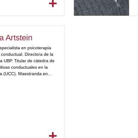
a Artstein
especialista en psicoterapia
a conductual. Directora de la
a UBP. Titular de cátedra de
itivas conductuales en la
gía (UCC). Maestranda en
va cognitiva conductual
PNIE latinoamericana
NIE y ALPSI.