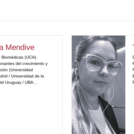
la Mendive
s Biomédicas (UCA).
onantes del crecimiento y
rición (Universidad
rid / Universidad de la
del Uruguay / UBA
co Neuro Inmuno
U). Docente de grado y
, UCU, Universidad Favaloro,