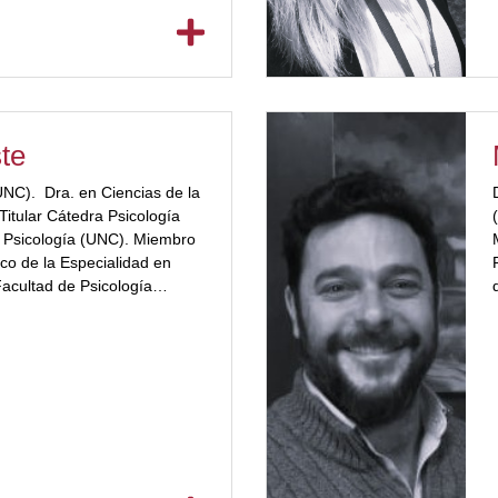
ste
(UNC). Dra. en Ciencias de la
Titular Cátedra Psicología
e Psicología (UNC). Miembro
co de la Especialidad en
Facultad de Psicología
olaboradora,
a de Cataluña (UOC), España.
na en el World Council for
d Children (WCGTC).
e […]