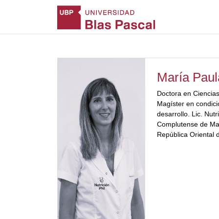
María Pau
Doctora en Ciencia
Magíster en condici
desarrollo. Lic. Nut
Complutense de Mad
República Oriental 
).Diplomada en Psi
Endocrinología (UC
posgrado en Udelar
UB.