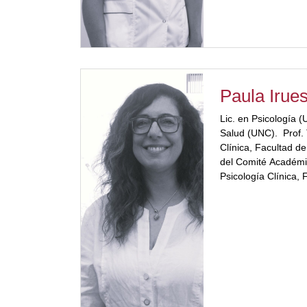
Paula Irue
Lic. en Psicología 
Salud (UNC). Prof. 
Clínica, Facultad d
del Comité Académi
Psicología Clínica, 
(UNC). Profesora C
Universidad Abiert
Delegada de Argenti
Gifted and Talente
Directora Servicio d