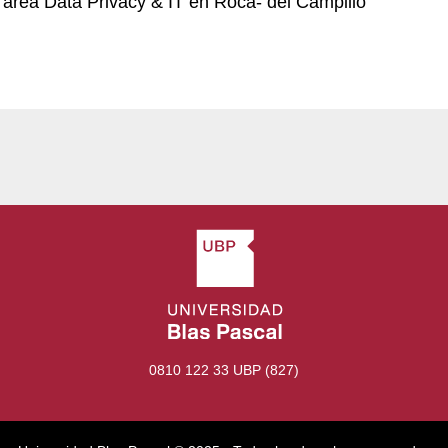
 área Data Privacy & IT en Roca- del Campillo
0810 122 33 UBP (827)