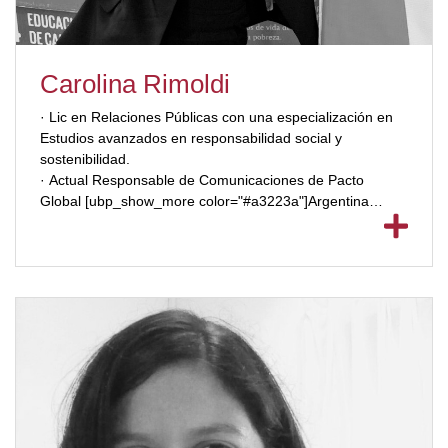
Carolina Rimoldi
· Lic en Relaciones Públicas con una especialización en
Estudios avanzados en responsabilidad social y
sostenibilidad.
· Actual Responsable de Comunicaciones de Pacto
Global [ubp_show_more color="#a3223a"]Argentina
· Posgrado en Gestión de Organizaciones Sociales.
· Programa de formación ejecutiva PROCARSE. Con
experiencia en el ámbito público y privado.
· Docente de la carrera de Relaciones Públicas en la
Universidad de Belgrano desde hace 8 años.
[/ubp_show_more]