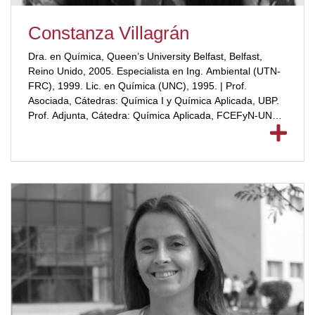
Constanza Villagrán
Dra. en Química, Queen’s University Belfast, Belfast,
Reino Unido, 2005. Especialista en Ing. Ambiental (UTN-
FRC), 1999. Lic. en Química (UNC), 1995. | Prof.
Asociada, Cátedras: Química I y Química Aplicada, UBP.
Prof. Adjunta, Cátedra: Química Aplicada, FCEFyN-UNC.
Tutor Superior, modalidad distancia, UBP.
[ubp_show_more color="#a2332a"] | Investigadora
Facultad de Artes, UNC – miembro Proyecto Consolidar –
SECYT-UNC. Co-Directora de Proyectos de Investigación
categoría “B” SECYT, 2014-2017. | Analista y luego
Responsable del Sector Fisicoquímico del Laboratorio de
Aguas y Medio Ambiente, CEPROCOR, 1997-2001.
[/ubp_show_more]