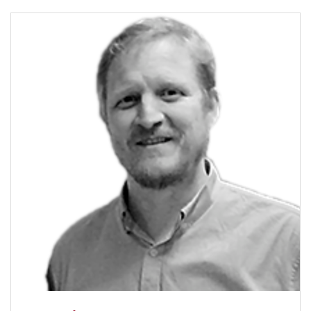
Pascal y en UNC. Lidera el Area de Sostenibilidad en
Organizaciones del Instituto de Desarrollo Sostenible de
UBP. Autora del libro Gestión del Desarrollo Sostenible y
de investigaciones y publicaciones académicas. Se ha
desempeñado profesionalmente en los sectores público,
privado, OSC como consultora y capacitadora
especializada. [/ubp_show_more]