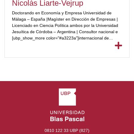
Nicolás Liarte-Vejrup
Doctorando en Economía y Empresa Universidad de
Málaga – España |Magíster en Dirección de Empresas |
Licenciado en Ciencia Política ambos por la Universidad
Jesuítica de Córdoba – Argentina | Consultor nacional e
[ubp_show_more color="#a3223a"]internacional de
Sostenibilidad, DDHH; Economía Circular y Ética
Empresarial | Docente de postgrado en UBP, UNC, UE21,
UADE.[/ubp_show_more]
0810 122 33 UBP (827)