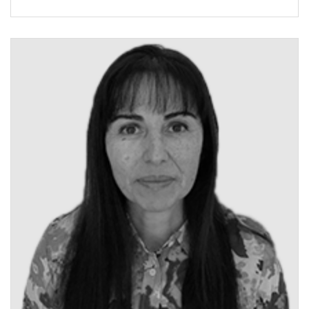
Integral a través de la metodología japonesa llamada
TPM -Grupo ARCOR | Maestría en Manejo de Vida
Silvestre en la Universidad Nacional de Córdoba | Gestión
Ambiental para el Aeropuerto Córdoba – Administración
Nacional de Aviación Civil – Comisión para la Protección
del Medio Ambiente de la Organización Internacional de
Aviación Civil | Control de Fauna en el Aeropuerto
Córdoba.[/ubp_show_more]