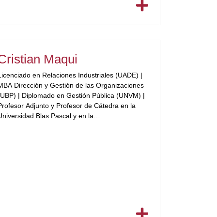
Integrante del grupo de Expertos Pyme para el
Plan de Asistencia de la Secretaría de la
Pequeña y Mediana Empresa (Sepyme).
[/ubp_show_more]
Cristian Maqui
Licenciado en Relaciones Industriales (UADE) |
MBA Dirección y Gestión de las Organizaciones
(UBP) | Diplomado en Gestión Pública (UNVM) |
Profesor Adjunto y Profesor de Cátedra en la
Universidad Blas Pascal y en la
[ubp_show_more color="#a3223a"]Universidad
Nacional de Villa María; Profesor en la U.
Congreso | Columnista en Radio Jesús María
(Nuestro talento la Gente) | Titular de Maqui &
Asociados | Participa de numerosos Congresos
y Seminarios profesionales | Conductor y
Productor del Programa Nuestro Talento la
Gente -Canal 2 Cable Visión.[/ubp_show_more]