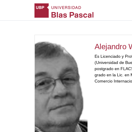
Alejandro 
Es Licenciado y Pro
(Universidad de Bue
postgrado en FLAC
grado en la Lic. en 
Comercio Internacio
Pascal. A su vez, al
el ámbito de la Sec
Continua.[ubp_sho
además autor de con
programas a distanc
de Formación Geren
Gestión Bancaria”, 
universidad. Dicta 