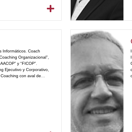
mercial, liderazgo y calidad
iente, siempre con énfasis en
zaje activo.
i
s Informáticos. Coach
 Coaching Organizacional”,
 “AACOP” y “FICOP”.
ng Ejecutivo y Corporativo,
 Coaching con aval de
 de Pupa Coaching –
itación y coaching
ama de Posgrado en
nt. Certificación en
es,[ubp_show_more
ndos E. Facilitador del
Propuesta de Valor”. Coach
ela digital de liderazgo y
endedoras. Liderazgo