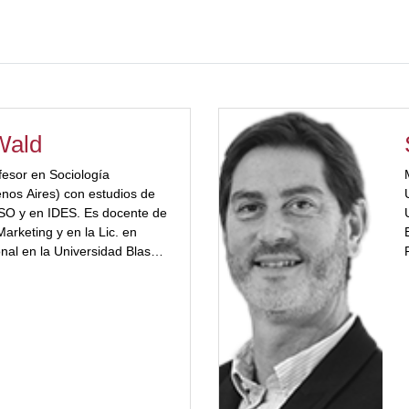
Wald
fesor en Sociología
nos Aires) con estudios de
SO y en IDES. Es docente de
Marketing y en la Lic. en
nal en la Universidad Blas
lí tiene a su cargo cursos en
retaría de Educación
w_more color="#a2332a"] Es
tenidos y tutor en los
ia “Programa Universitario
cial” y “Diplomado en
organizados por la misma
cursos de capacitación en