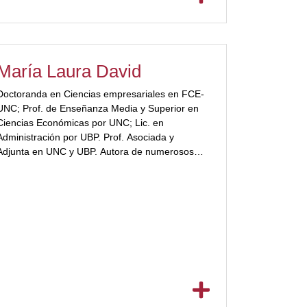
María Laura David
Doctoranda en Ciencias empresariales en FCE-
UNC; Prof. de Enseñanza Media y Superior en
Ciencias Económicas por UNC; Lic. en
Administración por UBP. Prof. Asociada y
Adjunta en UNC y UBP. Autora de numerosos
textos para la educación y artículos académicos.
[ubp_show_more color="#a2332a"]Docente de
la Secretaría de Educación Continua en
programas de capacitación in company,
Diplomaturas, Seminarios y Programas de
Formación en UBP. Asesora en Diagnóstico
Organizacional y Diseño de Sistemas
Administrativos.[/ubp_show_more]