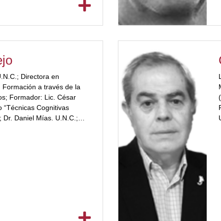
 Inciertos – Sally
giles – Male Provensal. Co-
 en Coaching para el
cional Efectivo en UBP.
rganizacional. Docente
jo
 Postítulo en Coaching
U.N.C.; Directora en
tivo. 16 años de experiencia
 Formación a través de la
itaria y de adultos mayores.
os; Formador: Lic. César
o “Técnicas Cognitivas
Dr. Daniel Mías. U.N.C.;
aestría en Psicología
ional y de RRHH”;
or="#a2332a"] Universidad
adeuda tesis)Maestrando en
stión en RRHH”. UBP; Año de
 en curso.[/ubp_show_more]