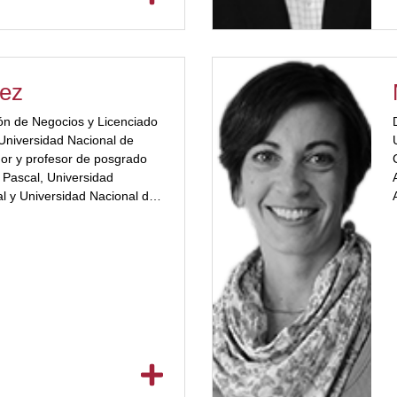
mez
ón de Negocios y Licenciado
 Universidad Nacional de
or y profesor de posgrado
 Pascal, Universidad
l y Universidad Nacional de
tor en Evaluación de
vas PNUD.[ubp_show_more
 profesional Asociado en
retario de Planificación del
incia de Córdoba y ex
al del Programa BID/FOMIN
en el Cluster Tecnológico
r de la Universidad
1 y Presidente de la
 Tecnológico Córdoba. Ex