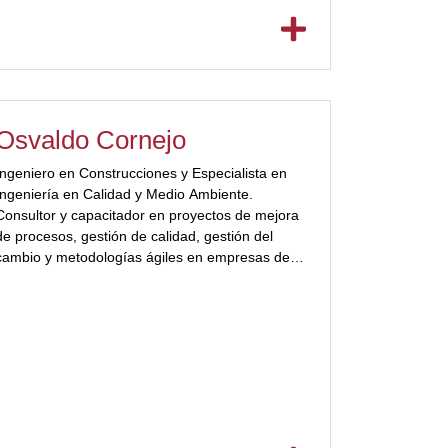
Osvaldo Cornejo
Ingeniero en Construcciones y Especialista en
Ingeniería en Calidad y Medio Ambiente.
Consultor y capacitador en proyectos de mejora
de procesos, gestión de calidad, gestión del
cambio y metodologías ágiles en empresas de
Argentina y Chile. Licensed PNL Coach
Practitioner ™ | [ubp_show_more
color="#a2332a"]Nivel Autoridad de Scrum
Manager®. Agile Trainer de Scrum Manager® |
Docente invitado al Programa Ejecutivo en
Gestión Municipal (Escuela de Negocios de la
Pontiﬁcia Universidad Católica Argentina –
Buenos Aires) Evaluador del Premio Nacional de
la Calidad, Ediciones 2012, 2015 y 2018.