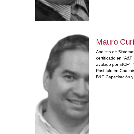
ventas, dirección co
en el servicio al cl
procesos de aprendi
[/ubp_show_more]
Mauro Cur
Analista de Sistema
certificado en “A&T
avalado por «ICF”,
Postítulo en Coachi
B&C Capacitación y
AACOP. Co-Founder
Consultora en capac
educacional. Progr
Innovation Manageme
Metodologías Ágil
color="#a2332a"] Mu
Entrenamiento “Tu 
en Fundadoras, Escu
negocios para empr