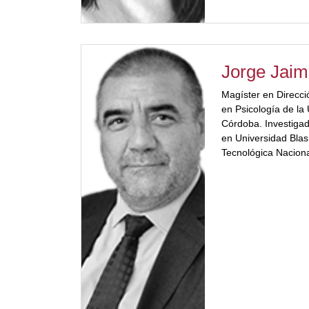
Jorge Jai
Magíster en Direcci
en Psicología de la
Córdoba. Investigad
en Universidad Blas
Tecnológica Naciona
Córdoba. Ex Consul
Políticas Educati
color="#a2332a"] Ex
Lempert S.A. Ex Sec
Gobierno de laProv
Coordinador Gener
ATN/ME 12268 – AR 
Córdoba. Fue Recto
Empresarial Siglo 2
Fundación Instituto