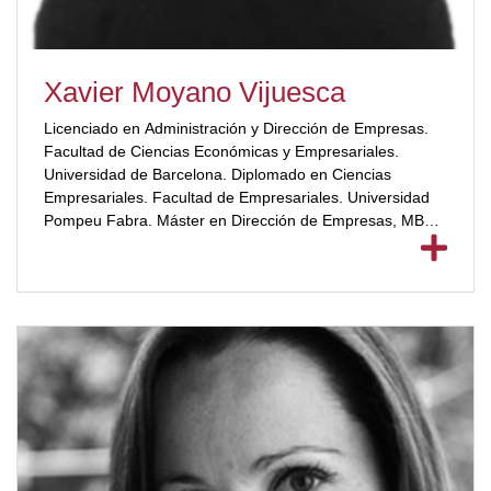
Xavier Moyano Vijuesca
Licenciado en Administración y Dirección de Empresas.
Facultad de Ciencias Económicas y Empresariales.
Universidad de Barcelona. Diplomado en Ciencias
Empresariales. Facultad de Empresariales. Universidad
Pompeu Fabra. Máster en Dirección de Empresas, MBA,
EADA.[ubp_show_more color="#a2332a"] Marketing y
Patrocinio para Entidades Deportivas. INEFC 2003:
Gestión Económica de Organizaciones Deportivas
Municipales. INEFC. Universidad Tecnocampus Mataró –
Centro adscrito UPF Profesor de la Licenciatura conjunta
CAFE-Fisioterapia. Profesor de Legislación, Gestión y
Dirección Deportiva. Universidad Blas Pascal. Profesor de
la Diplomatura en Gestión Deportiva. [/ubp_show_more]