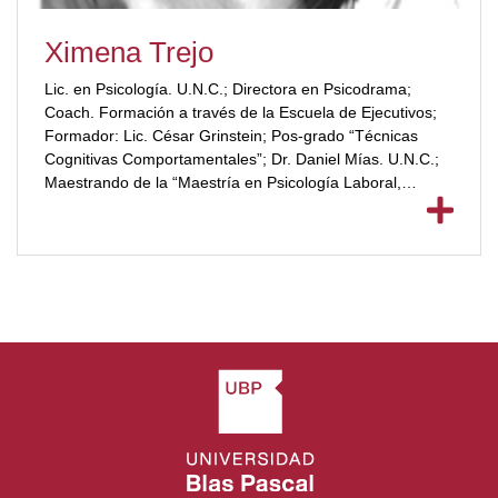
Ximena Trejo
Lic. en Psicología. U.N.C.; Directora en Psicodrama;
Coach. Formación a través de la Escuela de Ejecutivos;
Formador: Lic. César Grinstein; Pos-grado “Técnicas
Cognitivas Comportamentales”; Dr. Daniel Mías. U.N.C.;
Maestrando de la “Maestría en Psicología Laboral,
Organizacional y de RRHH”;
[ubp_show_more color="#a2332a"] Universidad Jaime I.
España. (adeuda tesis)Maestrando en la “Maestría de
gestión en RRHH”. UBP; Año de inicio: 2017. Tesis en
curso.[/ubp_show_more]