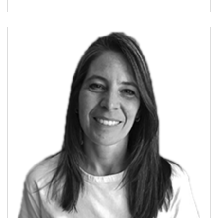
Consejera jurídica Corte Arbitral del Deporte (TAS/CAS)
Suiza. Vicepresidente del Instituto Iberoamericano de
Derecho Deportivo IIDD. Miembro de las Comisiones de
“Asuntos legales” y “Estatutos y Reglamentos” del Comité
Olímpico Argentino. Profesora de la Maestría y Doctorado
en Derecho Deportivo (Universidad de Lleida, España).
Investigadora del Centro de Estudios Olímpico de
Argentina. Investigadora becada por el Centro de
Estudios Olímpicos, Suiza. Atleta de alto rendimiento en
Esgrima, Campeona Nacional, Sudamericana y
Panamericana, con un quinto puesto en el Campeonato
Pre-Olímpico (2004), y premiada con la distinción “Mujer
y Deporte” por el Comité Olímpico Argentino.
[/ubp_show_more]