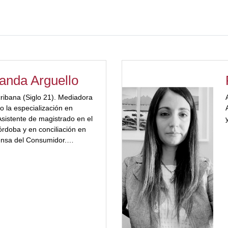
anda Arguello
ibana (Siglo 21). Mediadora
o la especialización en
sistente de magistrado en el
órdoba y en conciliación en
ensa del Consumidor.
 publicaciones
erecho procesal.
tividades académicas.
o del derecho civil y