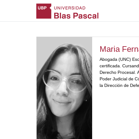
Maria Fern
Abogada (UNC) Escr
certificada. Cursand
Derecho Procesal. A
Poder Judicial de C
la Dirección de Def
Docente y autora de
especializadas en d
Coordinadora de ac
Disertante del ámbit
procesal.