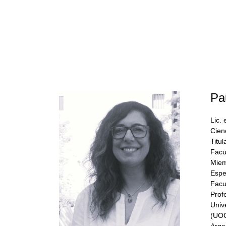
Pa
Lic.
Cien
Titul
Facu
Miem
Espe
Facu
Prof
Univ
(UOC
Arge