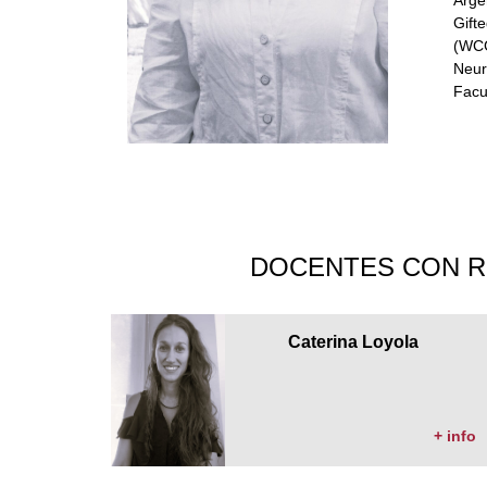
Gift
(WCG
Neuro
Facu
DOCENTES CON R
Caterina Loyola
+ info