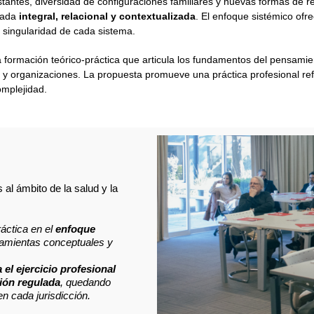
antes, diversidad de configuraciones familiares y nuevas formas de re
rada
integral, relacional y contextualizada
. El enfoque sistémico ofr
 singularidad de cada sistema.
formación teórico-práctica que articula los fundamentos del pensamient
as y organizaciones. La propuesta promueve una práctica profesional refl
mplejidad.
al ámbito de la salud y la
áctica en el
enfoque
rramientas conceptuales y
a el ejercicio profesional
sión regulada
, quedando
en cada jurisdicción.